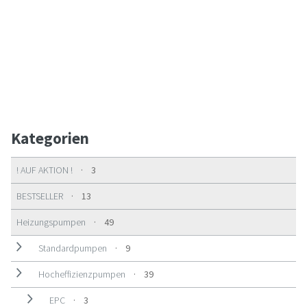
Kategorien
3 Produkte
! AUF AKTION !
3
13 Produkte
BESTSELLER
13
49 Produkte
Heizungspumpen
49
9 Produkte
Standardpumpen
9
39 Produkte
Hocheffizienzpumpen
39
3 Produkte
EPC
3