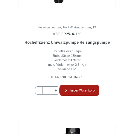
,
,
Heizungspumpen
Hocheffizienzpumpen
EP
HST EP25-4-130
Hocheffizienz Umwälzpumpe Heizungspumpe
Hocheffizienzpumpe
Einbaulänge: 130 mm
Förderhöhe: 4 Meter
max. Fördermenge: 2,5 m³/h
Gewinde 1½″
€
143,90
inkl. MwSt.
HST
-
+
In den Warenkorb
EP25-
4-
130
Hocheffizienz
Umwälzpumpe
Heizungspumpe
Menge