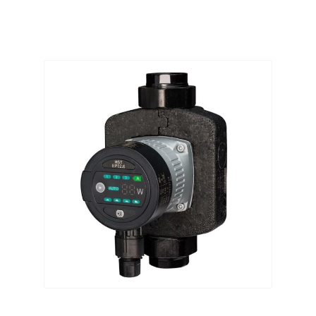
4-
180
Hocheffizienz
Umwälzpumpe
Heizungspumpe
Menge