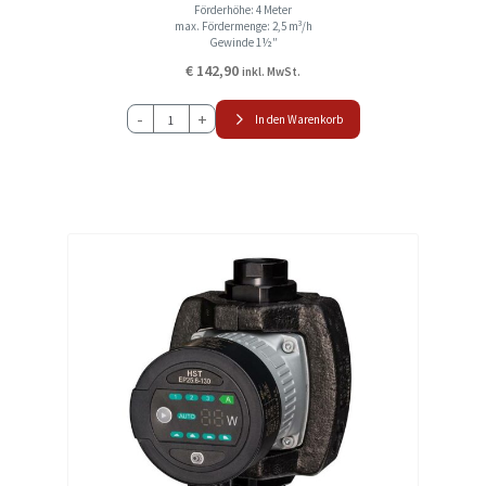
Förderhöhe: 4 Meter
max. Fördermenge: 2,5 m³/h
Gewinde 1½″
€
142,90
inkl. MwSt.
HST
-
+
In den Warenkorb
EP25-
4-
180
Hocheffizienz
Umwälzpumpe
Heizungspumpe
Menge