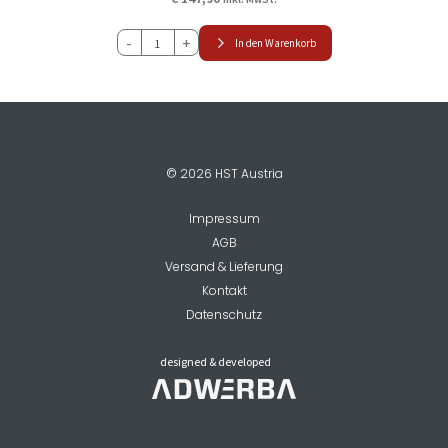
HST
-
+
In den Warenkorb
EP32-
8-
180
Hocheffizienz
Umwälzpumpe
Heizungspumpe
Menge
© 2026 HST Austria
Impressum
AGB
Versand & Lieferung
Kontakt
Datenschutz
designed & developed