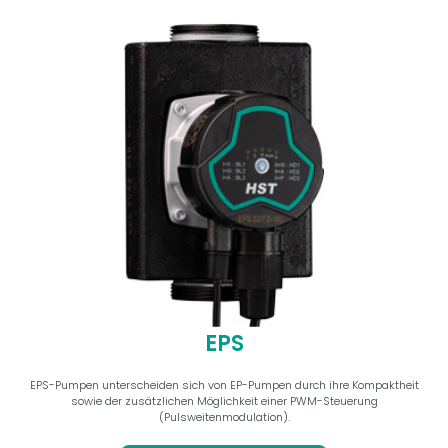
EPS
EPS-Pumpen unterscheiden sich von EP-Pumpen durch ihre Kompaktheit
sowie der zusätzlichen Möglichkeit einer PWM-Steuerung
(Pulsweitenmodulation).