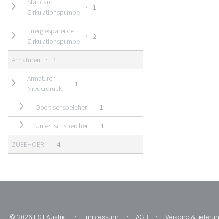
Standard
1 Produkt
1
Zirkulationspumpe
Energiesparende
2 Produkte
2
Zirkulationspumpe
1 Produkt
Armaturen
1
Armaturen-
1 Produkt
1
Niederdruck
1 Produkt
Obertischspeicher
1
1 Produkt
Untertischspeicher
1
4 Produkte
ZUBEHOER
4
Impressum
AGB
Versand & Lieferu
© 2026 HST Austria