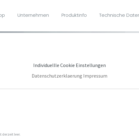
op
Unternehmen
Produktinfo
Technische Daten
notwendig, während andere uns helfen, unseren Service laufend fü
Individuellle Cookie Einstellungen
Datenschutzerklaerung
Impressum
 derzeit leer.