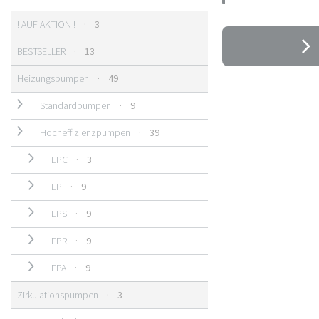
3 Produkte
! AUF AKTION !
3
13 Produkte
BESTSELLER
13
49 Produkte
Heizungspumpen
49
9 Produkte
Standardpumpen
9
39 Produkte
Hocheffizienzpumpen
39
3 Produkte
EPC
3
9 Produkte
EP
9
9 Produkte
EPS
9
9 Produkte
EPR
9
9 Produkte
EPA
9
3 Produkte
Zirkulationspumpen
3