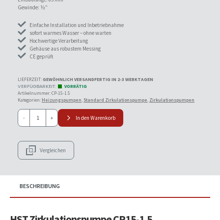
Gewinde: ½″
Einfache Installation und Inbetriebnahme
sofort warmes Wasser – ohne warten
Hochwertige Verarbeitung
Gehäuse aus robustem Messing
CE geprüft
LIEFERZEIT:
GEWÖHNLICH VERSANDFERTIG IN 2-3 WERKTAGEN
VORRÄTIG
Artikelnummer:
CP-15-1.5
Kategorien:
Heizungspumpen
,
Standard Zirkulationspumpe
,
Zirkulationspumpen
HST
-
+
In den Warenkorb
CP15-
1.5
Trinkwasserpumpe
Brauchwasserpumpe
Vergleichen
Menge
BESCHREIBUNG
HST Zirkulationspumpe CP15-1.5