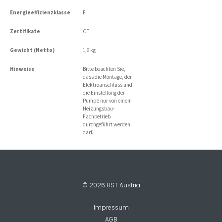
Energieeffizienzklasse
F
Zertifikate
CE
Gewicht (Netto)
1,6 kg
Hinweise
Bitte beachten Sie,
dass die Montage, der
Elektroanschluss und
die Einstellung der
Pumpe nur von einem
Heizungsbau-
Fachbetrieb
durchgeführt werden
darf.
© 2026 HST Austria
Impressum
AGB