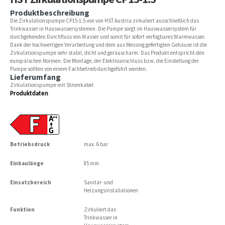
Produktbeschreibung
Die Zirkulationspumpe CP15-1.5 von von HST Austria zirkuliert ausschließlich das
Trinkwasser in Hauswassersystemen. Die Pumpe sorgt im Hauswassersystem für
durchgehenden Durchfluss von Wasser und somit für sofort verfügbares Warmwasser.
Dank der hochwertigen Verarbeitung und dem aus Messing gefertigten Gehäuse ist die
Zirkulationspumpe sehr stabil, dicht und geräuscharm. Das Produkt entspricht den
europäischen Normen. Die Montage, der Elektroanschluss bzw. die Einstellung der
Pumpe sollten von einem Fachbetrieb durchgeführt werden.
Lieferumfang
Zirkulationspumpe mit Stromkabel
Produktdaten
Betriebsdruck
max. 6 bar
Einbaulänge
85 mm
Einsatzbereich
Sanitär- und
Heizungsinstallationen
Funktion
Zirkuliert das
Trinkwasser in