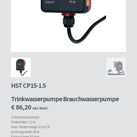
HST CP15-1.5
Trinkwasserpumpe Brauchwasserpumpe
€
86,20
inkl. MwSt.
Zirkulationspumpe
Förderhöhe: 1,5 m
max. Fördermenge: 0,6 m³/h
Leistungsstufe: 28 W
Einbaulänge: 85 mm