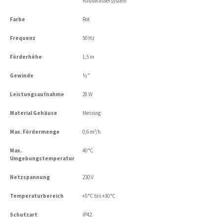
Hauswassersystem
Farbe
Rot
Frequenz
50 Hz
Förderhöhe
1,5 m
Gewinde
½″
Leistungsaufnahme
28 W
Material Gehäuse
Messing
Max. Fördermenge
0,6 m³/h
Max.
40 °C
Umgebungstemperatur
Netzspannung
230 V
Temperaturbereich
+5 °C bis +30 °C
Schutzart
IP42