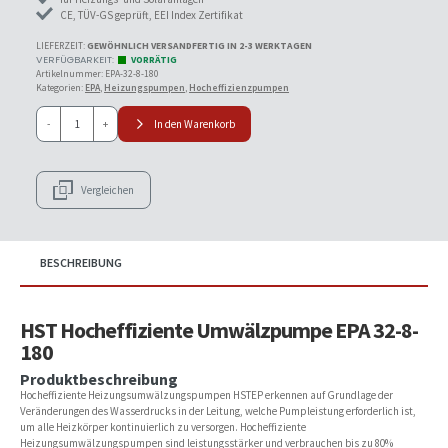
CE, TÜV-GS geprüft, EEI Index Zertifikat
LIEFERZEIT:
GEWÖHNLICH VERSANDFERTIG IN 2-3 WERKTAGEN
VORRÄTIG
Artikelnummer:
EPA-32-8-180
Kategorien:
EPA
,
Heizungspumpen
,
Hocheffizienzpumpen
HST
-
+
In den Warenkorb
EPA32-
8-
180
Hocheffizienz
Vergleichen
Umwälzpumpe
Heizungspumpe
Menge
BESCHREIBUNG
HST Hocheffiziente Umwälzpumpe EPA 32-8-
180
Produktbeschreibung
Hocheffiziente Heizungsumwälzungspumpen HSTEP erkennen auf Grundlage der
Veränderungen des Wasserdrucks in der Leitung, welche Pumpleistung erforderlich ist,
um alle Heizkörper kontinuierlich zu versorgen. Hocheffiziente
Heizungsumwälzungspumpen sind leistungsstärker und verbrauchen bis zu 80%