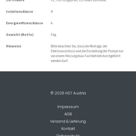
Isolationsklasse
H
Energieeffizienzklasse
A
Gewicht (Netto)
5 kg
Hinweise
Bitte beachten Sie, dass die Montage, der
Elektroanschluss und die Einstellung der Pumpe nur
von einem Heizungsbau-Fachbetrieb durchgeführt
werden darf.
© 2026 HST Austria
Impressum
AGB
Versand & Lieferung
Kontakt
Datenschutz