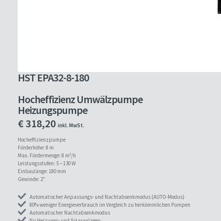
HST EPA32-8-180
Hocheffizienz Umwälzpumpe
Heizungspumpe
€
318,20
inkl. MwSt.
Hocheffizienzpumpe
Förderhöhe: 8 m
Max. Fördermenge: 8 m³/h
Leistungsstufen: 5 – 130 W
Einbaulänge: 180 mm
Gewinde: 2″
Automatischer Anpassungs- und Nachtabsenkmodus (AUTO-Modus)
80% weniger Energieverbrauch im Vergleich zu herkömmlichen Pumpen
Automatischer Nachtabsenkmodus
für Heizungs- und Solaranlagen