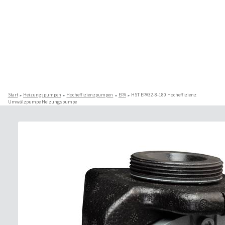
Start
Heizungspumpen
Hocheffizienzpumpen
EPA
HST EPA32-8-180 Hocheffizienz
Umwälzpumpe Heizungspumpe