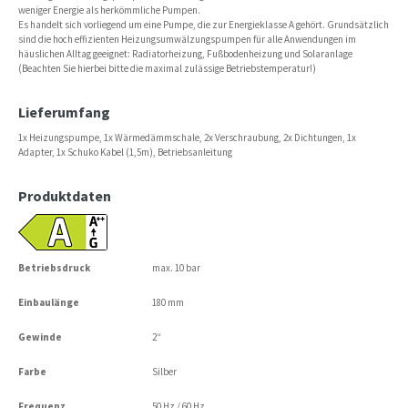
weniger Energie als herkömmliche Pumpen.
Es handelt sich vorliegend um eine Pumpe, die zur Energieklasse A gehört. Grundsätzlich
sind die hoch effizienten Heizungsumwälzungspumpen für alle Anwendungen im
häuslichen Alltag geeignet: Radiatorheizung, Fußbodenheizung und Solaranlage
(Beachten Sie hierbei bitte die maximal zulässige Betriebstemperatur!)
Lieferumfang
1x Heizungspumpe, 1x Wärmedämmschale, 2x Verschraubung, 2x Dichtungen, 1x
Adapter, 1x Schuko Kabel (1,5m), Betriebsanleitung
Produktdaten
Betriebsdruck
max. 10 bar
Einbaulänge
180 mm
Gewinde
2“
Farbe
Silber
Frequenz
50 Hz / 60 Hz