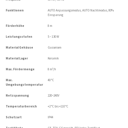
Funktionen
AUTO Anpassungsmodus, AUTO Nachtmodus, 80%
Einsparung
Förderhöhe
8 m
Leistungsstufen
5 – 130 W
Material Gehäuse
Gusseisen
Material Lager
Keramik
Max. Fördermenge
8 m³/h
Max.
40 °C
Umgebungstemperatur
Netzspannung
220~240V
Temperaturbereich
+2 °C bis +110 °C
Schutzart
IP44
Zertifikate
CE, TÜV-GS geprüft, EEI Index Zertifikat