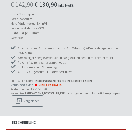
Ursprünglicher
Aktueller
€
142,90
€
130,90
inkl. MwSt.
Preis
Preis
Hocheffizienzpumpe
Förderhöhe: 8 m
war:
ist:
Max. Fördermenge: 3,4 m³/h
Leistungsstufen: 5 – 70 W
€ 142,90
€ 130,90.
Einbaulänge: 130 mm
Gewinde: 1″
Automatischen Anpassungsmodus (AUTO-Modus) & Drehzahlregelung über
PWM Signal
80% weniger Energieverbrauch im Vergleich zu herkömmlichen Pumpen
Automatischer Nachtabsenkmodus
für Heizungs- und Solaranlagen
CE, TÜV-GS geprüft, EEI Index Zertifikat
LIEFERZEIT:
GEWÖHNLICH VERSANDFERTIG IN 2-3 WERKTAGEN
NICHT VORRÄTIG
Artikelnummer:
EPR-20-8-130
Kategorien:
! AUF AKTION !
,
BESTSELLER
,
EPR
,
Heizungspumpen
,
Hocheffizienzpumpen
Vergleichen
BESCHREIBUNG