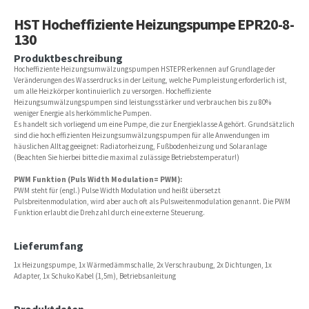
HST Hocheffiziente Heizungspumpe EPR20-8-
130
Produktbeschreibung
Hocheffiziente Heizungsumwälzungspumpen HSTEPR erkennen auf Grundlage der
Veränderungen des Wasserdrucks in der Leitung, welche Pumpleistung erforderlich ist,
um alle Heizkörper kontinuierlich zu versorgen. Hocheffiziente
Heizungsumwälzungspumpen sind leistungsstärker und verbrauchen bis zu 80%
weniger Energie als herkömmliche Pumpen.
Es handelt sich vorliegend um eine Pumpe, die zur Energieklasse A gehört. Grundsätzlich
sind die hoch effizienten Heizungsumwälzungspumpen für alle Anwendungen im
häuslichen Alltag geeignet: Radiatorheizung, Fußbodenheizung und Solaranlage
(Beachten Sie hierbei bitte die maximal zulässige Betriebstemperatur!)
PWM Funktion (Puls Width Modulation= PWM):
PWM steht für (engl.) Pulse Width Modulation und heißt übersetzt
Pulsbreitenmodulation, wird aber auch oft als Pulsweitenmodulation genannt. Die PWM
Funktion erlaubt die Drehzahl durch eine externe Steuerung.
Lieferumfang
1x Heizungspumpe, 1x Wärmedämmschalle, 2x Verschraubung, 2x Dichtungen, 1x
Adapter, 1x Schuko Kabel (1,5m), Betriebsanleitung
Produktdaten