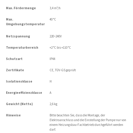
Max. Fördermenge
3,4 m³/h
Max.
40 °C
Umgebungstemperatur
Netzspannung
220~240V
Temperaturbereich
+2 °C bis +110 °C
Schutzart
IP44
Zertifikate
CE, TÜV-GS geprüft
Isolationsklasse
H
Energieeffizienzklasse
A
Gewicht (Netto)
2,6 kg
Hinweise
Bitte beachten Sie, dass die Montage, der
Elektroanschluss und die Einstellung der Pumpe nur von
einem Heizungsbau-Fachbetrieb durchgeführt werden
darf.