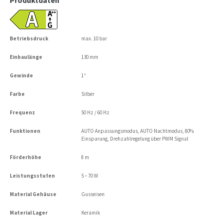
Betriebsdruck
max. 10 bar
Einbaulänge
130 mm
Gewinde
1“
Farbe
Silber
Frequenz
50 Hz / 60 Hz
Funktionen
AUTO Anpassungsmodus, AUTO Nachtmodus, 80%
Einsparung, Drehzahlregelung über PWM Signal
Förderhöhe
8 m
Leistungsstufen
5 – 70 W
Material Gehäuse
Gusseisen
Material Lager
Keramik