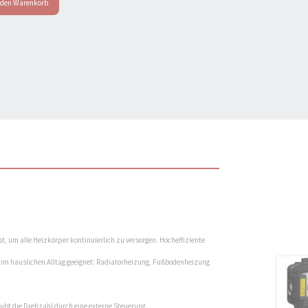
 den Warenkorb
um alle Heizkörper kontinuierlich zu versorgen. Hocheffiziente
 im häuslichen Alltag geeignet: Radiatorheizung, Fußbodenheizung
ubt die Drehzahl durch eine externe Steuerung.