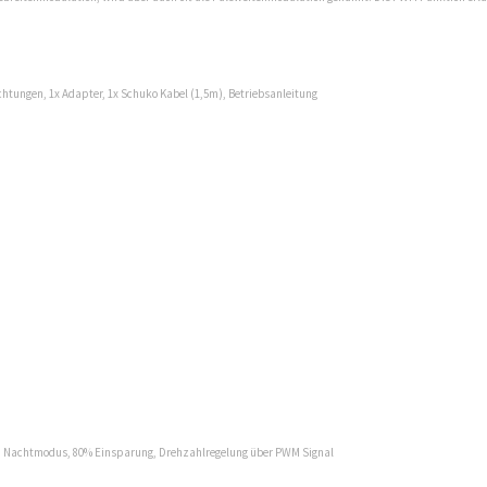
ungen, 1x Adapter, 1x Schuko Kabel (1,5m), Betriebsanleitung
achtmodus, 80% Einsparung, Drehzahlregelung über PWM Signal