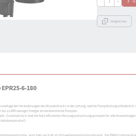
-
+
In
EPR25-
6-
180
Hocheffizienz
Vergleichen
Umwälzpumpe
Heizungspumpe
Menge
 EPR25-6-180
age der Veränderungen des Wasserdrucks in der Leitung, welche Pumpleistung erforderlich ist, 
bis zu 80% weniger Energie als herkömmliche Pumpen.
gehört. Grundsätzlich sind die hoch effizienten Heizungsumwälzungspumpen für alle Anwendungen
etriebstemperatur!)
lsbreitenmodulation, wird aber auch oft als Pulsweitenmodulation genannt. Die PWM Funktion erla