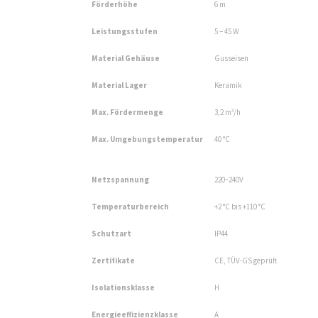
Förderhöhe
6 m
Leistungsstufen
5 – 45 W
Material Gehäuse
Gusseisen
Material Lager
Keramik
Max. Fördermenge
3,2 m³/h
Max. Umgebungstemperatur
40 °C
Netzspannung
220~240V
Temperaturbereich
+2 °C bis +110 °C
Schutzart
IP44
Zertifikate
CE, TÜV-GS geprüft
Isolationsklasse
H
Energieeffizienzklasse
A