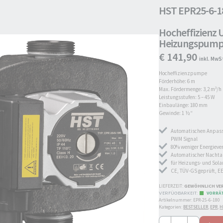
HST EPR25-6-1
Hocheffizien
Heizungspum
€
141,90
inkl. MwS
Hocheffizienzpumpe
Förderhöhe: 6 m
Max. Fördermenge: 3,2 m³/h
Leistungsstufen: 5 – 45 W
Einbaulänge: 180 mm
Gewinde: 1 ½“
Automatischen Anpass
PWM Signal
80% weniger Energiev
Automatischer Nacht
für Heizungs- und Sol
CE, TÜV-GS geprüft, EE
LIEFERZEIT:
GEWÖHNLICH VER
VORRÄ
Artikelnummer:
EPR-25-6-180
Kategorien:
BESTSELLER
,
EPR
,
H
HST