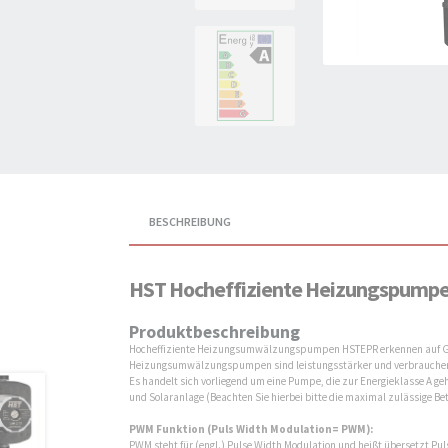
BESCHREIBUNG
HST Hocheffiziente Heizungspumpe
Produktbeschreibung
Hocheffiziente Heizungsumwälzungspumpen HSTEPR erkennen auf Grundl
Heizungsumwälzungspumpen sind leistungsstärker und verbrauchen 
Es handelt sich vorliegend um eine Pumpe, die zur Energieklasse A 
und Solaranlage (Beachten Sie hierbei bitte die maximal zulässige B
PWM Funktion (Puls Width Modulation= PWM):
PWM steht für (engl.) Pulse Width Modulation und heißt übersetzt Pu