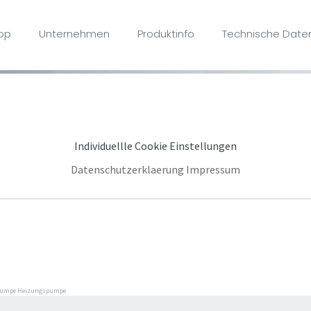
op
Unternehmen
Produktinfo
Technische Daten
notwendig, während andere uns helfen, unseren Service laufend fü
Individuellle Cookie Einstellungen
Datenschutzerklaerung
Impressum
zpumpe Heizungspumpe