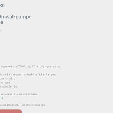
80
z Umwälzpumpe
pe
t.
ungsmodus (AUTO-Modus) & Drehzahlregelung über
erbrauch im Vergleich zu herkömmlichen Pumpen
absenkmodus
aranlagen
I Index Zertifikat
SANDFERTIG IN 2-3 WERKTAGEN
TIG
eizungspumpen
,
Hocheffizienzpumpen