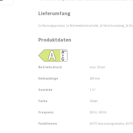
Lieferumfang
1x Heizungspumpe, 1x Wärmedämmschalle, 2x Verschraubung, 2x Dicht
Produktdaten
Betriebsdruck
max. 10 bar
Einbaulänge
180 mm
Gewinde
1 ½“
Farbe
Silber
Frequenz
50 Hz / 60 Hz
Funktionen
AUTO Anpassungsmodus, AUTO N