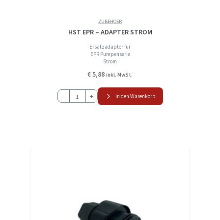
ZUBEHOER
HST EPR – ADAPTER STROM
Ersatzadapter für
EPR Pumpenserie
Strom
€
5,88
inkl. MwSt.
HST
-
+
In den Warenkorb
EPR
-
ADAPTER
STROM
Menge