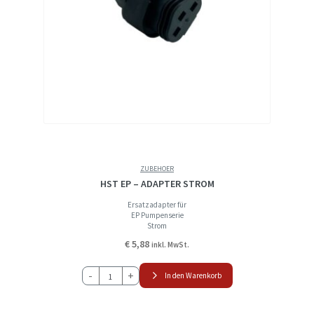
ZUBEHOER
HST EP – ADAPTER STROM
Ersatzadapter für
EP Pumpenserie
Strom
€
5,88
inkl. MwSt.
HST
-
+
In den Warenkorb
EP
-
ADAPTER