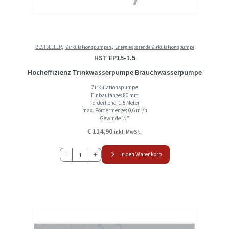
,
,
BESTSELLER
Zirkulationspumpen
Energiesparende Zirkulationspumpe
HST EP15-1.5
Hocheffizienz Trinkwasserpumpe Brauchwasserpumpe
Zirkulationspumpe
Einbaulänge: 80 mm
Förderhöhe: 1,5 Meter
max. Fördermenge: 0,6 m³/h
Gewinde ½″
€
114,90
inkl. MwSt.
HST
-
+
In den Warenkorb
EP15-
1.5
Hocheffizienz
Trinkwasserpumpe
Brauchwasserpumpe
Menge