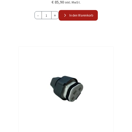
€
85,90
inkl. MwSt.
Einhebelmischer
-
+
In den Warenkorb
-
HSTA10
Menge