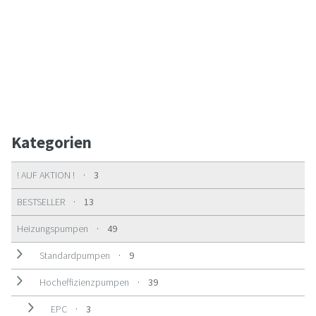
Kategorien
3 Produkte
! AUF AKTION !
3
13 Produkte
BESTSELLER
13
49 Produkte
Heizungspumpen
49
9 Produkte
Standardpumpen
9
39 Produkte
Hocheffizienzpumpen
39
3 Produkte
EPC
3