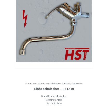
,
,
Armaturen
Armaturen-Niederdruck
Obertischspeicher
Einhebelmischer – HSTA10
Wand Einhebelmischer
Messing Chrom
Auslauf 18 cm