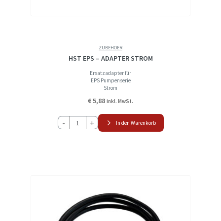
ZUBEHOER
HST EPS – ADAPTER STROM
Ersatzadapter für
EPS Pumpenserie
Strom
€
5,88
inkl. MwSt.
HST
-
+
In den Warenkorb
EPS
-
ADAPTER
STROM
Menge