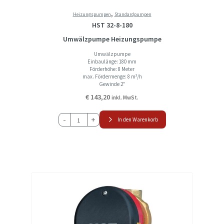
,
Heizungspumpen
Standardpumpen
HST 32-8-180
Umwälzpumpe Heizungspumpe
Umwälzpumpe
Einbaulänge: 180 mm
Förderhöhe: 8 Meter
max. Fördermenge: 8 m³/h
Gewinde 2″
€
143,20
inkl. MwSt.
HST
-
+
In den Warenkorb
32-
8-
180
Umwälzpumpe
Heizungspumpe
Menge