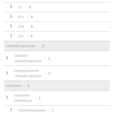
9 Produkte
EP
9
9 Produkte
EPS
9
9 Produkte
EPR
9
9 Produkte
EPA
9
3 Produkte
Zirkulationspumpen
3
Standard
1 Produkt
1
Zirkulationspumpe
Energiesparende
2 Produkte
2
Zirkulationspumpe
1 Produkt
Armaturen
1
Armaturen-
1 Produkt
1
Niederdruck
1 Produkt
Obertischspeicher
1