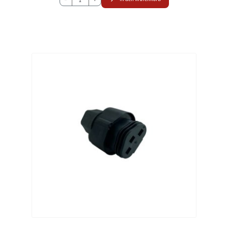
EPS
-
PWM
ADAPTER
Menge