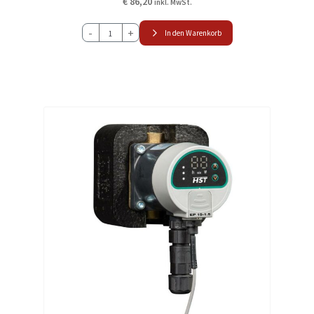
€
86,20
inkl. MwSt.
HST
-
+
In den Warenkorb
CP15-
1.5
Trinkwasserpumpe
Brauchwasserpumpe
Menge