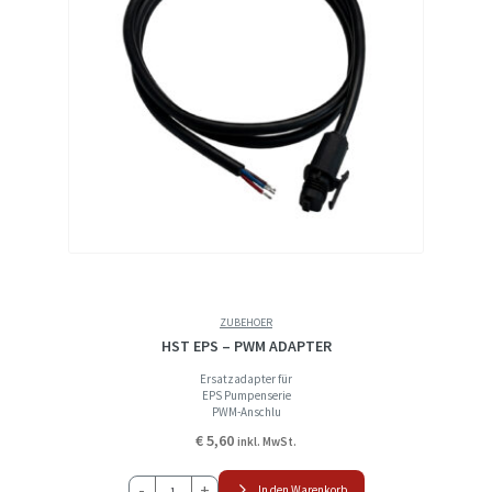
ZUBEHOER
HST EPS – PWM ADAPTER
Ersatzadapter für
EPS Pumpenserie
PWM-Anschlu
€
5,60
inkl. MwSt.
HST
-
+
In den Warenkorb