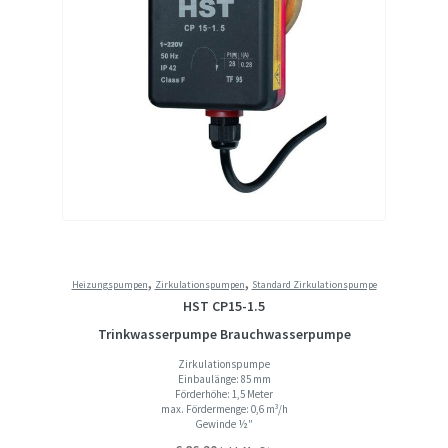
,
,
Heizungspumpen
Zirkulationspumpen
Standard Zirkulationspumpe
HST CP15-1.5
Trinkwasserpumpe Brauchwasserpumpe
Zirkulationspumpe
Einbaulänge: 85 mm
Förderhöhe: 1,5 Meter
max. Fördermenge: 0,6 m³/h
Gewinde ½″