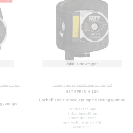
,
,
,
fizienzpumpen
Heizungspumpen
Hocheffizienzpumpen
EPR
HST EPR25-4-180
Hocheffizienz Umwälzpumpe Heizungspumpe
ngspumpe
Hocheffizienzpumpe
Einbaulänge: 180 mm
Förderhöhe: 4 Meter
max. Fördermenge: 2,5 m³/h
Gewinde 1½“