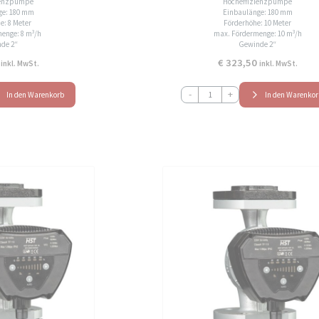
ienzpumpe
Hocheffizienzpumpe
ge: 180 mm
Einbaulänge: 180 mm
e: 8 Meter
Förderhöhe: 10 Meter
enge: 8 m³/h
max. Fördermenge: 10 m³/h
de 2“
Gewinde 2“
€
323,50
inkl. MwSt.
inkl. MwSt.
HST
-
+
In den Warenkorb
In den Warenko
EPA32-
10-
180
Hocheffizienz
Umwälzpumpe
Heizungspumpe
Menge