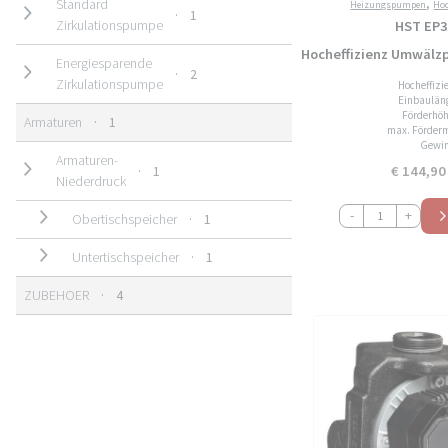
,
Standard
Heizungspumpen
Ho
1 Produkt
1
Zirkulationspumpe
HST EP3
Hocheffizienz Umwäl
Energiesparende
2 Produkte
2
Zirkulationspumpe
Hocheffiz
Einbaulän
Förderhöh
1 Produkt
Armaturen
1
max. Förderm
Gewin
Armaturen-
1 Produkt
1
€
144,90
Niederdruck
HST
-
+
1 Produkt
Obertischspeicher
1
EP32-
6-
1 Produkt
Untertischspeicher
1
180
Hocheffizienz
Umwälzpumpe
4 Produkte
ZUBEHOER
4
Heizungspumpe
Menge