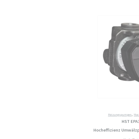
Hocheffizienz
Umwälzpumpe
Heizungspumpe
Menge
,
Heizungspumpen
Hoc
HST EPA
Hocheffizienz Umwäl