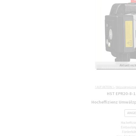
,
! AUF AKTION !
Heizungspump
HST EPR20-8-1
Hocheffizienz Umwäl
ANGE
Hocheffiz
Einbaulän
Förderhöh