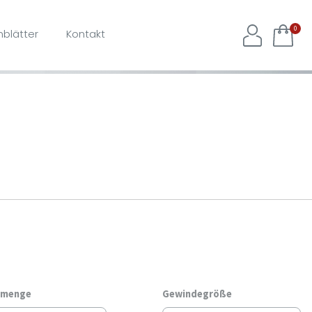
✖
0
blätter
Kontakt
r Sie zu verbessern.
rmenge
Gewindegröße