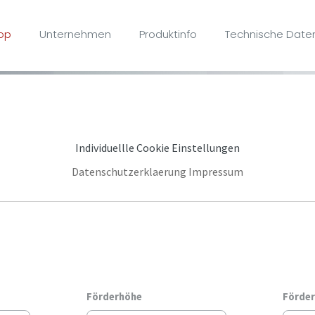
op
Unternehmen
Produktinfo
Technische Daten
notwendig, während andere uns helfen, unseren Service laufend fü
Individuellle Cookie Einstellungen
Datenschutzerklaerung
Impressum
Förderhöhe
Förde