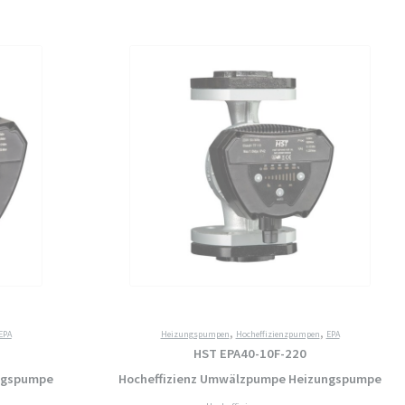
Hocheffizienz
Umwälzpumpe
Heizungspumpe
Menge
,
,
EPA
Heizungspumpen
Hocheffizienzpumpen
EPA
HST EPA40-10F-220
ngspumpe
Hocheffizienz Umwälzpumpe Heizungspumpe