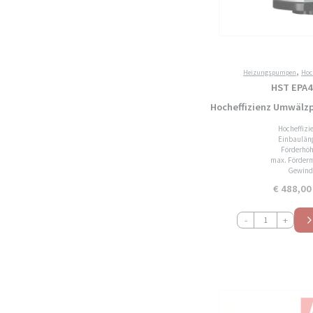
,
Heizungspumpen
Hoc
HST EPA4
Hocheffizienz Umwäl
Hocheffiz
Einbaulän
Förderhöh
max. Förderm
Gewind
€
488,00
HST
-
+
EPA40-
6F-
220
Hocheffizienz
Umwälzpumpe
Heizungspumpe
Menge