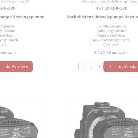
,
,
cheffizienzpumpen
EP
Heizungspumpen
Hocheffizienzpumpen
2-6-180
HST EP32-8-180
zpumpe Heizungspumpe
Hocheffizienz Umwälzpumpe Heizu
ienzpumpe
Hocheffizienzpumpe
ge: 180 mm
Einbaulänge: 180 mm
e: 6 Meter
Förderhöhe: 8 Meter
enge: 4 m³/h
max. Fördermenge: 5 m³/h
de 2“
Gewinde 2“
€
147,90
inkl. MwSt.
inkl. MwSt.
HST
-
+
In den Warenkorb
In den Warenko
EP32-
8-
180
Hocheffizienz
Umwälzpumpe
Heizungspumpe
Menge