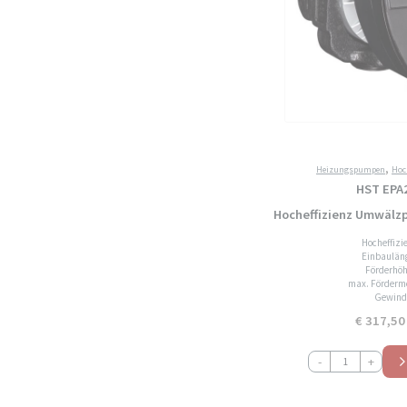
,
Heizungspumpen
Hoc
HST EPA
Hocheffizienz Umwäl
Hocheffiz
Einbaulän
Förderhöh
max. Förderme
Gewind
€
317,50
HST
-
+
EPA25-
8-
180