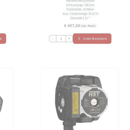
Hocheffizienzpumpe
Einbaulänge: 220 mm
Förderhöhe: 10 Meter
max. Fördermenge: 10 m³/h
Gewinde 1 ½““
€
497,00
inkl. MwSt.
HST
-
+
rb
In den Warenkorb
EPA40-
10F-
220
Hocheffizienz
Umwälzpumpe
Heizungspumpe
Menge