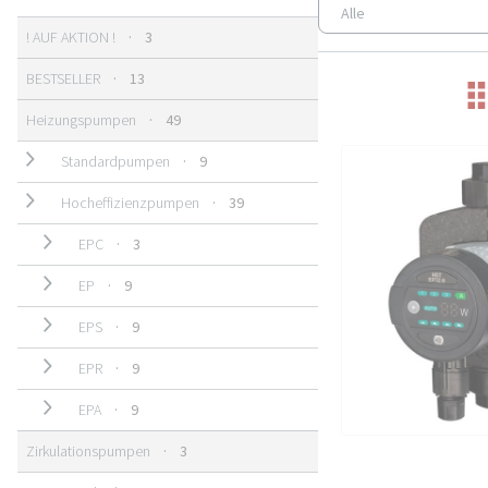
3 Produkte
! AUF AKTION !
3
13 Produkte
BESTSELLER
13
49 Produkte
Heizungspumpen
49
9 Produkte
Standardpumpen
9
39 Produkte
Hocheffizienzpumpen
39
3 Produkte
EPC
3
9 Produkte
EP
9
9 Produkte
EPS
9
9 Produkte
EPR
9
9 Produkte
EPA
9
3 Produkte
Zirkulationspumpen
3