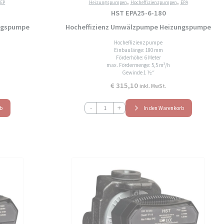
,
,
,
EP
Heizungspumpen
Hocheffizienzpumpen
EPA
HST EPA25-6-180
ngspumpe
Hocheffizienz Umwälzpumpe Heizungspumpe
Hocheffizienzpumpe
Einbaulänge: 180 mm
Förderhöhe: 6 Meter
max. Fördermenge: 5,5 m³/h
Gewinde 1 ½“
€
315,10
inkl. MwSt.
HST
-
+
rb
In den Warenkorb
EPA25-
6-
180
Hocheffizienz
Umwälzpumpe
Heizungspumpe
Menge