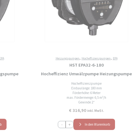
,
,
EPA
Heizungspumpen
Hocheffizienzpumpen
EPA
HST EPA32-6-180
ngspumpe
Hocheffizienz Umwälzpumpe Heizungspumpe
Hocheffizienzpumpe
Einbaulänge: 180 mm
Förderhöhe: 6 Meter
max. Fördermenge: 6,5 m³/h
Gewinde 2“
€
316,90
inkl. MwSt.
HST
-
+
rb
In den Warenkorb
EPA32-
6-
180