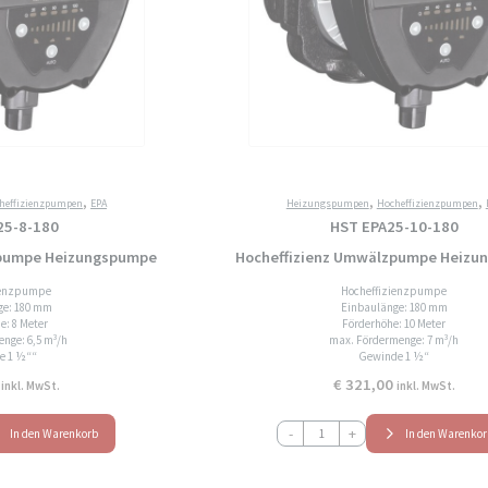
,
,
,
heffizienzpumpen
EPA
Heizungspumpen
Hocheffizienzpumpen
25-8-180
HST EPA25-10-180
zpumpe Heizungspumpe
Hocheffizienz Umwälzpumpe Heizu
ienzpumpe
Hocheffizienzpumpe
ge: 180 mm
Einbaulänge: 180 mm
e: 8 Meter
Förderhöhe: 10 Meter
nge: 6,5 m³/h
max. Fördermenge: 7 m³/h
e 1 ½““
Gewinde 1 ½“
€
321,00
inkl. MwSt.
inkl. MwSt.
HST
-
+
In den Warenkorb
In den Warenko
EPA25-
10-
180