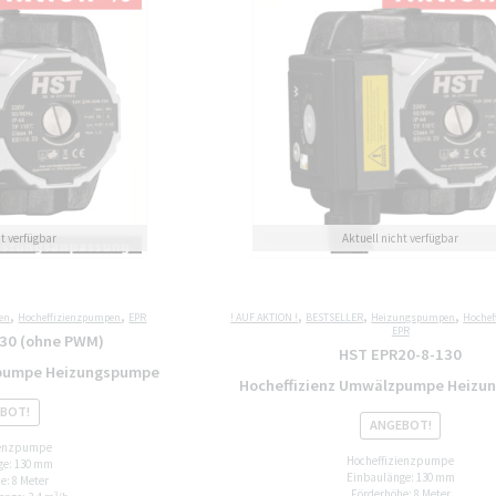
,
,
,
,
,
en
Hocheffizienzpumpen
EPR
! AUF AKTION !
BESTSELLER
Heizungspumpen
Hochef
EPR
30 (ohne PWM)
HST EPR20-8-130
zpumpe Heizungspumpe
Hocheffizienz Umwälzpumpe Heizu
BOT!
ANGEBOT!
ienzpumpe
Hocheffizienzpumpe
ge: 130 mm
Einbaulänge: 130 mm
e: 8 Meter
Förderhöhe: 8 Meter