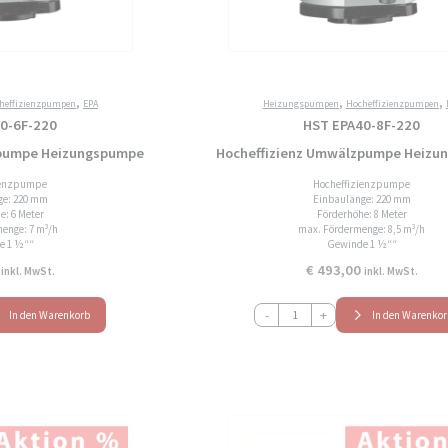
,
,
,
heffizienzpumpen
EPA
Heizungspumpen
Hocheffizienzpumpen
0-6F-220
HST EPA40-8F-220
zpumpe Heizungspumpe
Hocheffizienz Umwälzpumpe Heizu
ienzpumpe
Hocheffizienzpumpe
ge: 220 mm
Einbaulänge: 220 mm
e: 6 Meter
Förderhöhe: 8 Meter
enge: 7 m³/h
max. Fördermenge: 8,5 m³/h
e 1 ½““
Gewinde 1 ½““
€
493,00
inkl. MwSt.
inkl. MwSt.
HST
-
+
In den Warenkorb
In den Warenko
EPA40-
8F-
220
Hocheffizienz
Umwälzpumpe
Heizungspumpe
Menge