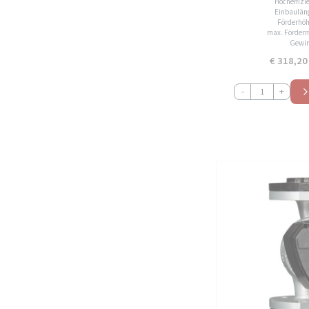
Hocheffiz
Einbaulän
Förderhöh
max. Förderm
Gewin
€
318,20
HST
-
+
EPA32-
8-
180
Hocheffizienz
Umwälzpumpe
Heizungspumpe
Menge