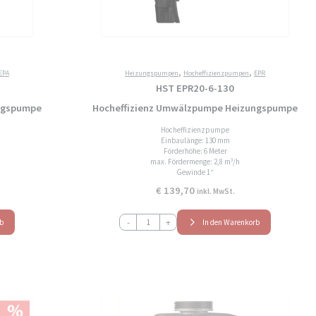
,
,
EPA
Heizungspumpen
Hocheffizienzpumpen
EPR
HST EPR20-6-130
ngspumpe
Hocheffizienz Umwälzpumpe Heizungspumpe
Hocheffizienzpumpe
Einbaulänge: 130 mm
Förderhöhe: 6 Meter
max. Fördermenge: 2,8 m³/h
Gewinde 1“
€
139,70
inkl. MwSt.
HST
-
+
rb
In den Warenkorb
EPR20-
6-
130
Hocheffizienz
Umwälzpumpe
Heizungspumpe
Menge