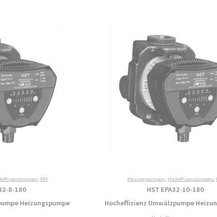
Hocheffizienz
Umwälzpumpe
Heizungspumpe
Menge
,
,
,
heffizienzpumpen
EPA
Heizungspumpen
Hocheffizienzpumpen
32-8-180
HST EPA32-10-180
zpumpe Heizungspumpe
Hocheffizienz Umwälzpumpe Heizu